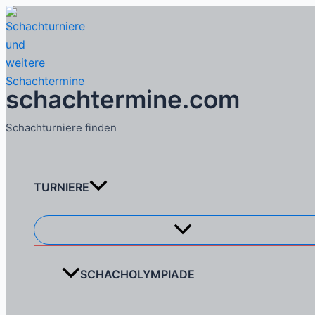
Zum
Inhalt
springen
schachtermine.com
Schachturniere finden
TURNIERE
Menü
umschalten
SCHACHOLYMPIADE